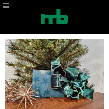
website kadobon
by
Birgit
on
december 17, 2024
in