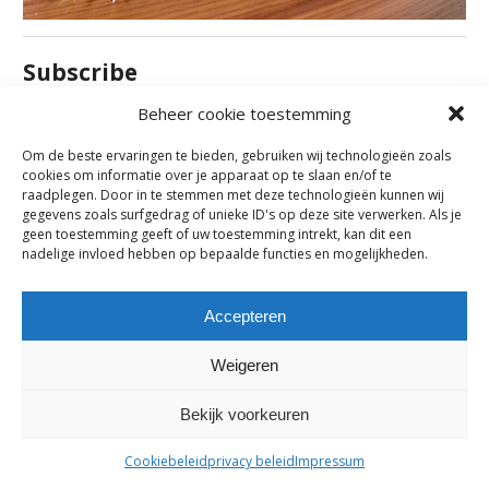
Subscribe
Subscribe to our e-mail newsletter to receive updates.
Beheer cookie toestemming
Om de beste ervaringen te bieden, gebruiken wij technologieën zoals
cookies om informatie over je apparaat op te slaan en/of te
Previous Post
raadplegen. Door in te stemmen met deze technologieën kunnen wij
gegevens zoals surfgedrag of unieke ID's op deze site verwerken. Als je
geen toestemming geeft of uw toestemming intrekt, kan dit een
Comments are closed.
nadelige invloed hebben op bepaalde functies en mogelijkheden.
Accepteren
maes-boons nv | interieur - meubelen - maatwerk | bazelstraat 61
- 9150 Kruibeke |
tel. +32 03 774 10 60
Weigeren
Bekijk voorkeuren
Cookiebeleid
privacy beleid
Impressum