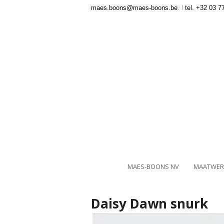
maes.boons@maes-boons.be
. l
tel. +32 03 7
MAES-BOONS NV
MAATWER
Daisy Dawn snurk