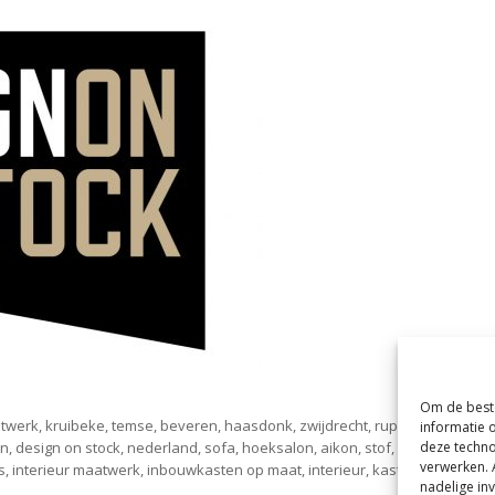
Om de beste
atwerk, kruibeke, temse, beveren, haasdonk, zwijdrecht, rupelmonde, baze
informatie 
deze techno
 design on stock, nederland, sofa, hoeksalon, aikon, stof, leder, sierkuss
verwerken. 
 interieur maatwerk, inbouwkasten op maat, interieur, kast op maat,
nadelige in