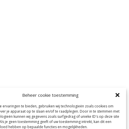
Beheer cookie toestemming
 ervaringen te bieden, gebruiken wij technologieën zoals cookies om
l, oost- vlaanderen, waasland,
over je apparaat op te slaan en/of te raadplegen. Door in te stemmen met
logieën kunnen wij gegevens zoals surfgedrag of unieke ID's op deze site
ens, plaids, aikon lounge, cavalleta,
Als je geen toestemming geeft of uw toestemming intrekt, kan dit een
vloed hebben op bepaalde functies en mogelijkheden.