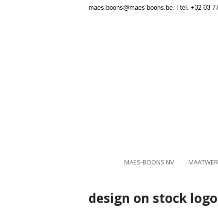
maes.boons@maes-boons.be
. l
tel. +32 03 7
MAES-BOONS NV
MAATWER
design on stock logo