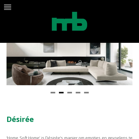
Désirée
‘Home Soft Home’ is Désirée’s manier om emoties en gevoelens te