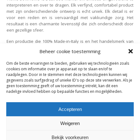
interpreteren en over te dragen. Elk verfijnd, comfortabel product
met zijn onderscheidende ontwerp is echt uniek. Elk detail is er
voor een reden en is vervaardigd met vakkundige zorg. Het
resultaat is een charmante levensstijl die zich onderscheidt door
een gezellige sfeer.
Een productie die 100% Made-in-Italy is en het handelsmerk van
Gruppo Euromobil draagt.
Beheer cookie toestemming
Om de beste ervaringen te bieden, gebruiken wij technologieën zoals
website:
www.gruppoeuromobil.com/eng/desiree
cookies om informatie over je apparaat op te slaan en/of te
raadplegen. Door in te stemmen met deze technologieën kunnen wij
gegevens zoals surfgedrag of unieke ID's op deze site verwerken. Als je
geen toestemming geeft of uw toestemming intrekt, kan dit een
nadelige invloed hebben op bepaalde functies en mogelijkheden.
Accepteren
Weigeren
Bekijk voorkeuren