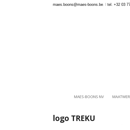
maes.boons@maes-boons.be
. l
tel. +32 03 7
MAES-BOONS NV
MAATWER
logo TREKU