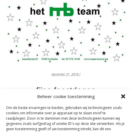
december 31, 2018 /
fijne feestdagen
Beheer cookie toestemming
By
Jana Maes
Om de beste ervaringen te bieden, gebruiken wij technologieën zoals
Posted in
Uncategorized
cookies om informatie over je apparaat op te slaan en/of te
raadplegen. Door in te stemmen met deze technologieën kunnen wij
gegevens zoals surfgedrag of unieke ID's op deze site verwerken. Als je
geen toestemming geeft of uw toestemming intrekt, kan dit een