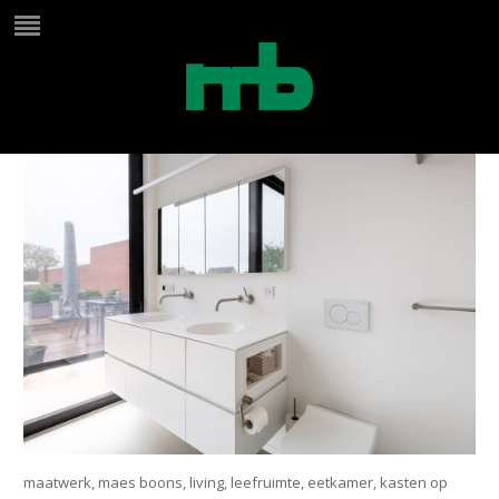
badkamermeubel nis
greeploos kranene uit de muur
maatwerk, maes boons, living, leefruimte, eetkamer, kasten op