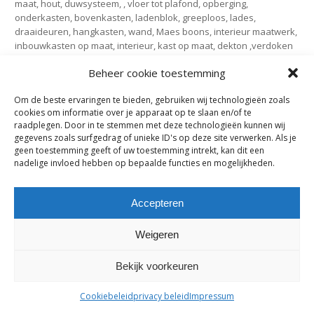
maat, hout, duwsysteem, , vloer tot plafond, opberging,
onderkasten, bovenkasten, ladenblok, greeploos, lades,
draaideuren, hangkasten, wand, Maes boons, interieur maatwerk,
inbouwkasten op maat, interieur, kast op maat, dekton ,verdoken
handgreep, lakwerk, dampkap in blad, toonzaal maes, boons,
Beheer cookie toestemming
bazel, interieur, maatwerk, kruibeke, temse, beveren, haasdonk,
rupelmonde, bazel, oost- Vlaanderen, waasland, nieuwkerken,
Om de beste ervaringen te bieden, gebruiken wij technologieën zoals
zwijndrecht, burcht, antwerpen, durlet, belgië, interieur maatwerk,
cookies om informatie over je apparaat op te slaan en/of te
inbouwkasten op maat, interieur, kast op maat, maatwerk,
raadplegen. Door in te stemmen met deze technologieën kunnen wij
badkamer, strak, kasten op maat, kastenwand, lak , wit , mat, hoge
gegevens zoals surfgedrag of unieke ID's op deze site verwerken. Als je
kasten, wand, opberging, berging, ,inloopdouche, eik, fineer,
geen toestemming geeft of uw toestemming intrekt, kan dit een
greeploos, duwsysteem,
nadelige invloed hebben op bepaalde functies en mogelijkheden.
Accepteren
maes-boons nv | interieur - meubelen - maatwerk | bazelstraat 61
- 9150 Kruibeke |
tel. +32 03 774 10 60
Weigeren
Bekijk voorkeuren
Cookiebeleid
privacy beleid
Impressum