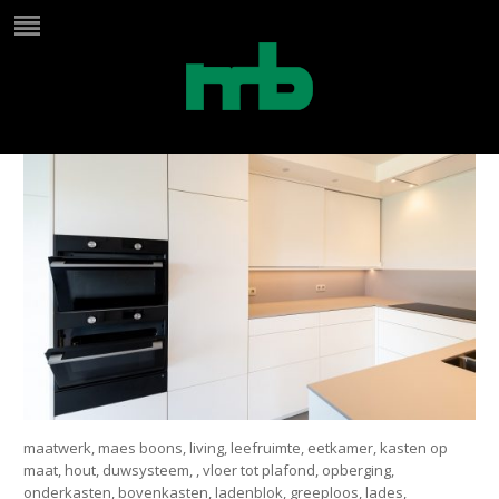
ingouwde keuken schuifdeur
maatwerk, maes boons, living, leefruimte, eetkamer, kasten op
maat, hout, duwsysteem, , vloer tot plafond, opberging,
onderkasten, bovenkasten, ladenblok, greeploos, lades,