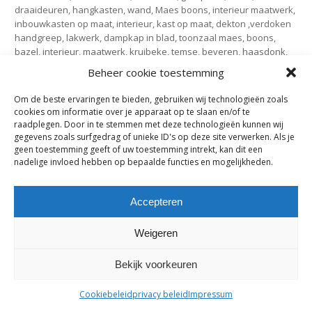
draaideuren, hangkasten, wand, Maes boons, interieur maatwerk,
inbouwkasten op maat, interieur, kast op maat, dekton ,verdoken
handgreep, lakwerk, dampkap in blad, toonzaal maes, boons,
bazel, interieur, maatwerk, kruibeke, temse, beveren, haasdonk,
rupelmonde, bazel, oost- Vlaanderen, waasland, nieuwkerken,
Beheer cookie toestemming
zwijndrecht, burcht, antwerpen, durlet, belgië, interieur maatwerk,
inbouwkasten op maat, interieur, kast op maat, maatwerk,
Om de beste ervaringen te bieden, gebruiken wij technologieën zoals
badkamer, strak, kasten op maat, kastenwand, lak , wit , mat, hoge
cookies om informatie over je apparaat op te slaan en/of te
kasten, wand, opberging, berging, ,inloopdouche, eik, fineer,
raadplegen. Door in te stemmen met deze technologieën kunnen wij
greeploos, duwsysteem,
gegevens zoals surfgedrag of unieke ID's op deze site verwerken. Als je
geen toestemming geeft of uw toestemming intrekt, kan dit een
nadelige invloed hebben op bepaalde functies en mogelijkheden.
maes-boons nv | interieur - meubelen - maatwerk | bazelstraat 61
Accepteren
- 9150 Kruibeke |
tel. +32 03 774 10 60
Weigeren
Bekijk voorkeuren
Cookiebeleid
privacy beleid
Impressum