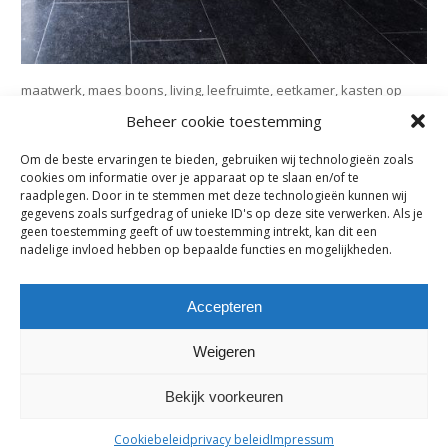
maatwerk, maes boons, living, leefruimte, eetkamer, kasten op
maat, hout, duwsysteem, , vloer tot plafond, opberging,
Beheer cookie toestemming
onderkasten, bovenkasten, ladenblok, greeploos, lades,
draaideuren, hangkasten, wand, Maes boons, interieur maatwerk,
Om de beste ervaringen te bieden, gebruiken wij technologieën zoals
inbouwkasten op maat, interieur, kast op maat, dekton ,verdoken
cookies om informatie over je apparaat op te slaan en/of te
handgreep, lakwerk, dampkap in blad, toonzaal maes, boons,
raadplegen. Door in te stemmen met deze technologieën kunnen wij
bazel, interieur, maatwerk, kruibeke, temse, beveren, haasdonk,
gegevens zoals surfgedrag of unieke ID's op deze site verwerken. Als je
rupelmonde, bazel, oost- Vlaanderen, waasland, nieuwkerken,
geen toestemming geeft of uw toestemming intrekt, kan dit een
nadelige invloed hebben op bepaalde functies en mogelijkheden.
zwijndrecht, burcht, antwerpen, durlet, belgië, interieur maatwerk,
inbouwkasten op maat, interieur, kast op maat, maatwerk,
badkamer, strak, kasten op maat, kastenwand, lak , wit , mat, hoge
Accepteren
kasten, wand, opberging, berging, ,inloopdouche, eik, fineer,
greeploos, duwsysteem,
Weigeren
Bekijk voorkeuren
maes-boons nv | interieur - meubelen - maatwerk | bazelstraat 61
- 9150 Kruibeke |
tel. +32 03 774 10 60
Cookiebeleid
privacy beleid
Impressum