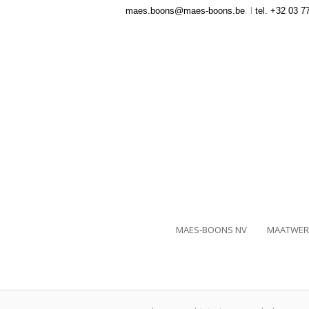
maes.boons@maes-boons.be
. l
tel. +32 03 7
MAES-BOONS NV
MAATWER