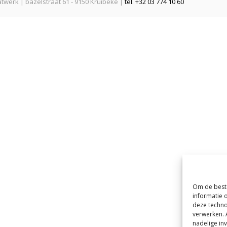
twerk | bazelstraat 61 - 9150 Kruibeke |
tel. +32 03 774 10 60
Om de beste
informatie 
deze techno
verwerken. 
nadelige in