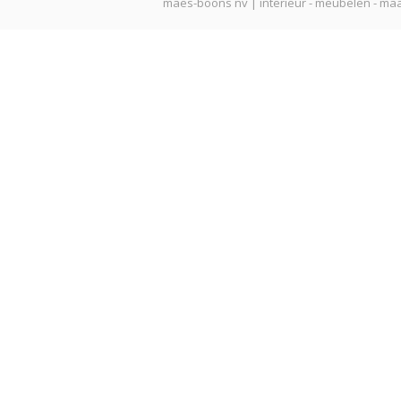
maes-boons nv | interieur - meubelen - maa