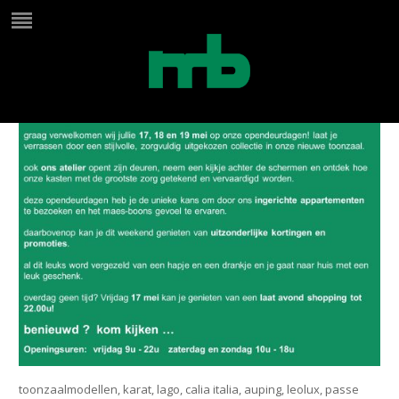
opendeur website
toonzaalmodellen, karat, lago, calia italia, auping, leolux, passe