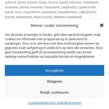
partout, durlet, koinor, maes, boons, bazel, interieur, maatwerk,
kruibeke, temse, beveren, haasdonk, zwijdrecht, rupelmonde,
bazel, oost- vlaanderen, waasland, nieuwkerken, zwijndrecht,
burcht, antwerpen, Maes boons, interieur maatwerk,
inbouwkasten op maat, interieur, kast op maat, opendeurdagen,
Beheer cookie toestemming
kruibeke
Om de beste ervaringen te bieden, gebruiken wij technologieën zoals
cookies om informatie over je apparaat op te slaan en/of te
raadplegen. Door in te stemmen met deze technologieën kunnen wij
maes-boons nv | interieur - meubelen - maatwerk | bazelstraat 61
gegevens zoals surfgedrag of unieke ID's op deze site verwerken. Als je
- 9150 Kruibeke |
tel. +32 03 774 10 60
geen toestemming geeft of uw toestemming intrekt, kan dit een
nadelige invloed hebben op bepaalde functies en mogelijkheden.
Accepteren
Weigeren
Bekijk voorkeuren
Cookiebeleid
privacy beleid
Impressum