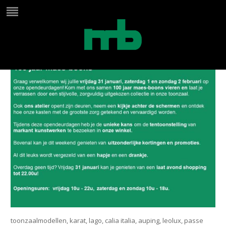
opendeur intro 100 jaar
toonzaalmodellen, karat, lago, calia italia, auping, leolux, passe