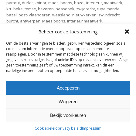
partout, durlet, koinor, maes, boons, bazel, interieur, maatwerk,
kruibeke, temse, beveren, haasdonk, zwijdrecht, rupelmonde,
bazel, oost- vlaanderen, waasland, nieuwkerken, zwijndrecht,
burcht, antwerpen, Maes boons, interieur maatwerk,
inbouwkasten op maat, interieur, kast op maat, opendeurdagen,
Beheer cookie toestemming
100 jaar, markant, kruibekeshoptmarkant, kunsttentoonstelling,
vernissage, 1920-2020, kruibeke
Om de beste ervaringen te bieden, gebruiken wij technologieën zoals
cookies om informatie over je apparaat op te slaan en/of te
raadplegen. Door in te stemmen met deze technologieën kunnen wij
gegevens zoals surfgedrag of unieke ID's op deze site verwerken. Als je
maes-boons nv | interieur - meubelen - maatwerk | bazelstraat 61
geen toestemming geeft of uw toestemming intrekt, kan dit een
nadelige invloed hebben op bepaalde functies en mogelijkheden.
- 9150 Kruibeke |
tel. +32 03 774 10 60
Accepteren
Weigeren
Bekijk voorkeuren
Cookiebeleid
privacy beleid
Impressum