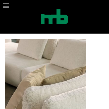
passepartoutmedusa7
by
Jana Maes
on
februari 25, 2023
in