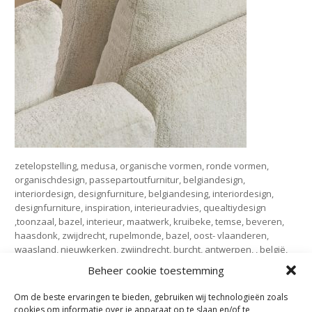
zetelopstelling, medusa, organische vormen, ronde vormen,
organischdesign, passepartoutfurnitur, belgiandesign,
interiordesign, designfurniture, belgiandesing, interiordesign,
designfurniture, inspiration, interieuradvies, quealtiydesign
,toonzaal, bazel, interieur, maatwerk, kruibeke, temse, beveren,
haasdonk, zwijdrecht, rupelmonde, bazel, oost- vlaanderen,
waasland, nieuwkerken, zwijndrecht, burcht, antwerpen, , belgië,
salon, leder, stof, chrome, Maes boons, interieur, meubelen,
Beheer cookie toestemming
maatwerk,
Om de beste ervaringen te bieden, gebruiken wij technologieën zoals
cookies om informatie over je apparaat op te slaan en/of te