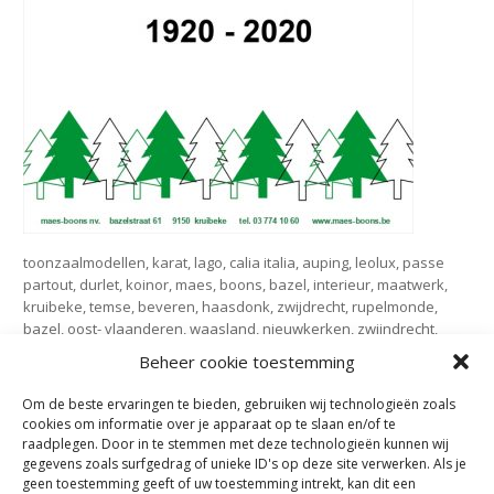
toonzaalmodellen, karat, lago, calia italia, auping, leolux, passe
partout, durlet, koinor, maes, boons, bazel, interieur, maatwerk,
kruibeke, temse, beveren, haasdonk, zwijdrecht, rupelmonde,
bazel, oost- vlaanderen, waasland, nieuwkerken, zwijndrecht,
burcht, antwerpen, Maes boons, interieur maatwerk,
Beheer cookie toestemming
inbouwkasten op maat, interieur, kast op maat,
Om de beste ervaringen te bieden, gebruiken wij technologieën zoals
cookies om informatie over je apparaat op te slaan en/of te
Subscribe
raadplegen. Door in te stemmen met deze technologieën kunnen wij
gegevens zoals surfgedrag of unieke ID's op deze site verwerken. Als je
Subscribe to our e-mail newsletter to receive updates.
geen toestemming geeft of uw toestemming intrekt, kan dit een