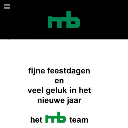
kerstkaart 100 maes-boons
by
Jana Maes
on
december 16, 2019
in