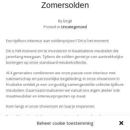
Zomersolden
By
birgit
Posted in
Uncategorized
Een tijdloos interieur aan soldenprijzen? Dit is het moment.
Dit is hét moment om te investeren in kwalitatieve meubelen die
jarenlang meegaan. Tijdens de solden geniet je van aantrekkelijke
kortingen op onze standaard meubelcollectie.
Al 4 generaties combineren we onze passie voor interieur met
vakmanschap en persoonlijke begeleiding. In onze showroom in
Kruibeke ontdek je een zorgvuldig samengestelde collectie tijdloze
meubelen. Daarnaast realiseren we vanuit ons eigen atelier ook
maatmeubilair en interieurprojecten op maat.
Kom langs in onze showroom en laat je inspireren.
De solden zijn enkel van toepassing op de standaard
meubelcollectie en niet op maatwerk of volledige
Beheer cookie toestemming
interieurprojecten.