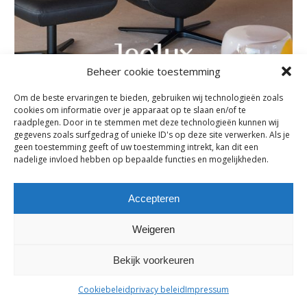
Beheer cookie toestemming
Om de beste ervaringen te bieden, gebruiken wij technologieën zoals
cookies om informatie over je apparaat op te slaan en/of te
Subscribe
raadplegen. Door in te stemmen met deze technologieën kunnen wij
gegevens zoals surfgedrag of unieke ID's op deze site verwerken. Als je
Subscribe to our e-mail newsletter to receive updates.
geen toestemming geeft of uw toestemming intrekt, kan dit een
nadelige invloed hebben op bepaalde functies en mogelijkheden.
Previous Post
Accepteren
Comments are closed.
Weigeren
Bekijk voorkeuren
maes-boons nv | interieur - meubelen - maatwerk | bazelstraat 61
- 9150 Kruibeke |
tel. +32 03 774 10 60
Cookiebeleid
privacy beleid
Impressum