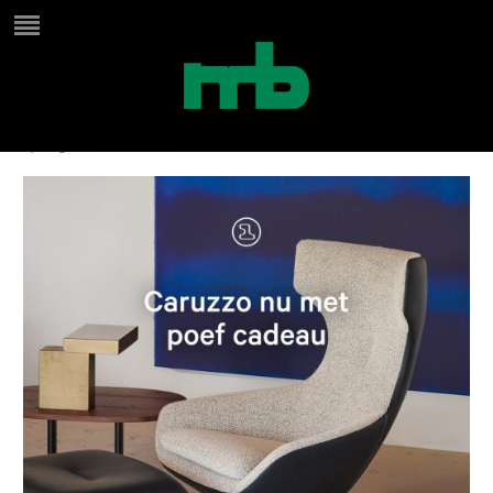
1080×1080-Caruzzo-NL
by
Birgit
on
maart 8, 2024
in