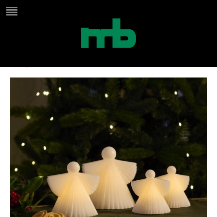
13320_13321_13322_Asta (1)
by
Birgit
on
december 9, 2024
in