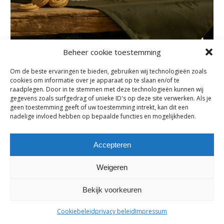
Beheer cookie toestemming
Om de beste ervaringen te bieden, gebruiken wij technologieën zoals
cookies om informatie over je apparaat op te slaan en/of te
Subscribe
raadplegen. Door in te stemmen met deze technologieën kunnen wij
gegevens zoals surfgedrag of unieke ID's op deze site verwerken. Als je
Subscribe to our e-mail newsletter to receive updates.
geen toestemming geeft of uw toestemming intrekt, kan dit een
nadelige invloed hebben op bepaalde functies en mogelijkheden.
Previous Post
Accepteren
Comments are closed.
Weigeren
Bekijk voorkeuren
maes-boons nv | interieur - meubelen - maatwerk | bazelstraat 61
- 9150 Kruibeke |
tel. +32 03 774 10 60
Cookiebeleid
privacy beleid
Impressum