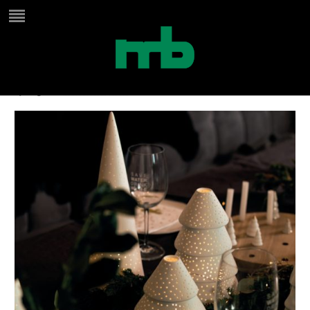
_e5d1065
by
Birgit
on
december 9, 2024
in