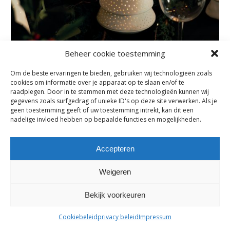
Beheer cookie toestemming
Om de beste ervaringen te bieden, gebruiken wij technologieën zoals
cookies om informatie over je apparaat op te slaan en/of te
Subscribe
raadplegen. Door in te stemmen met deze technologieën kunnen wij
gegevens zoals surfgedrag of unieke ID's op deze site verwerken. Als je
Subscribe to our e-mail newsletter to receive updates.
geen toestemming geeft of uw toestemming intrekt, kan dit een
nadelige invloed hebben op bepaalde functies en mogelijkheden.
Previous Post
Accepteren
Comments are closed.
Weigeren
Bekijk voorkeuren
maes-boons nv | interieur - meubelen - maatwerk | bazelstraat 61
- 9150 Kruibeke |
tel. +32 03 774 10 60
Cookiebeleid
privacy beleid
Impressum