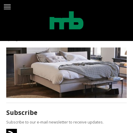
Auping Kiruna Plecto
by
Birgit
on
maart 4, 2026
in
Subscribe
Subscribe to our e-mail newsletter to receive updates.