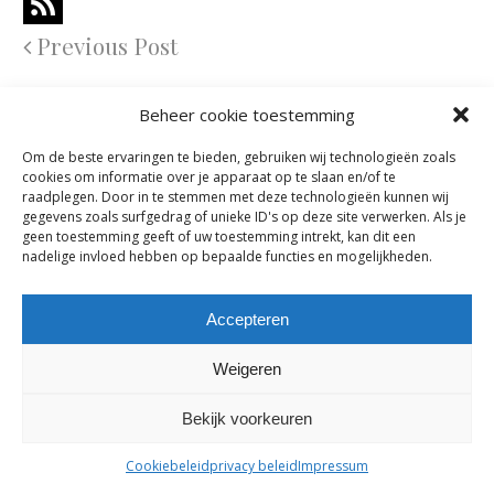
Previous Post
Comments are closed.
Beheer cookie toestemming
Om de beste ervaringen te bieden, gebruiken wij technologieën zoals
maes-boons nv | interieur - meubelen - maatwerk | bazelstraat 61
cookies om informatie over je apparaat op te slaan en/of te
- 9150 Kruibeke |
tel. +32 03 774 10 60
raadplegen. Door in te stemmen met deze technologieën kunnen wij
gegevens zoals surfgedrag of unieke ID's op deze site verwerken. Als je
geen toestemming geeft of uw toestemming intrekt, kan dit een
nadelige invloed hebben op bepaalde functies en mogelijkheden.
Accepteren
Weigeren
Bekijk voorkeuren
Cookiebeleid
privacy beleid
Impressum