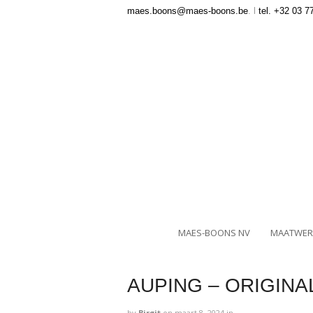
maes.boons@maes-boons.be
. l
tel. +32 03 7
MAES-BOONS NV
MAATWER
AUPING – ORIGINAL
by
Birgit
on
maart 8, 2024
in