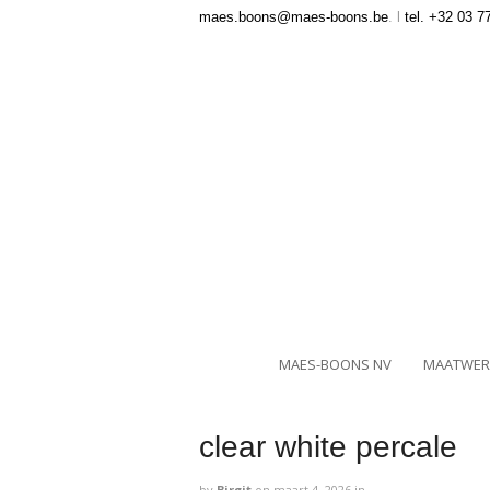
maes.boons@maes-boons.be
. l
tel. +32 03 7
MAES-BOONS NV
MAATWER
clear white percale
by
Birgit
on
maart 4, 2026
in