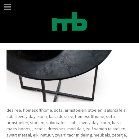
sabi bijzettafeltje
by
Jana Maes
on
december 7, 2018
in
desiree, homesofthome, sofa, armstoelen, stoelen, salontafels,
sabi, lovely day, karin, kara desiree, homesofthome, sofa,
armstoelen, stoelen, salontafels, sabi, lovely day, karin, kara,
maes-boons; , zetels, dressoirs, modulair, zelf samen te stellen,
zwart metaal, eik, natuur, zwart, taor in deling, meubels, zeteltje,