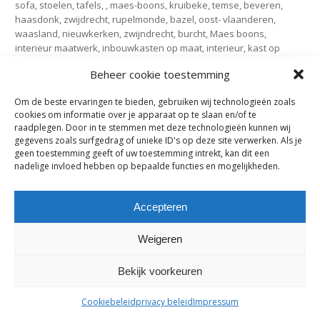
sofa, stoelen, tafels, , maes-boons, kruibeke, temse, beveren,
haasdonk, zwijdrecht, rupelmonde, bazel, oost- vlaanderen,
waasland, nieuwkerken, zwijndrecht, burcht, Maes boons,
interieur maatwerk, inbouwkasten op maat, interieur, kast op
maat,
Beheer cookie toestemming
Subscribe
Om de beste ervaringen te bieden, gebruiken wij technologieën zoals
cookies om informatie over je apparaat op te slaan en/of te
Subscribe to our e-mail newsletter to receive updates.
raadplegen. Door in te stemmen met deze technologieën kunnen wij
gegevens zoals surfgedrag of unieke ID's op deze site verwerken. Als je
geen toestemming geeft of uw toestemming intrekt, kan dit een
nadelige invloed hebben op bepaalde functies en mogelijkheden.
Previous Post
Accepteren
Comments are closed.
Weigeren
maes-boons nv | interieur - meubelen - maatwerk | bazelstraat 61
Bekijk voorkeuren
- 9150 Kruibeke |
tel. +32 03 774 10 60
Cookiebeleid
privacy beleid
Impressum