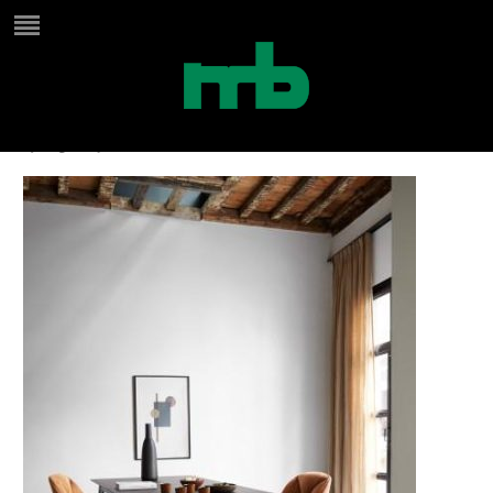
Hcm pilot tafel
by
Birgit
on
juni 24, 2024
in