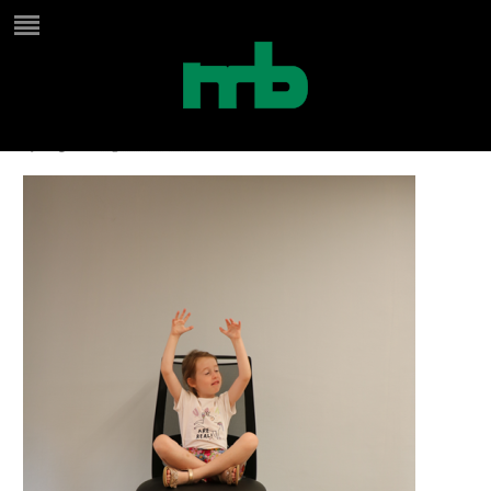
IMG_3156a
by
Birgit
on
augustus 13, 2024
in