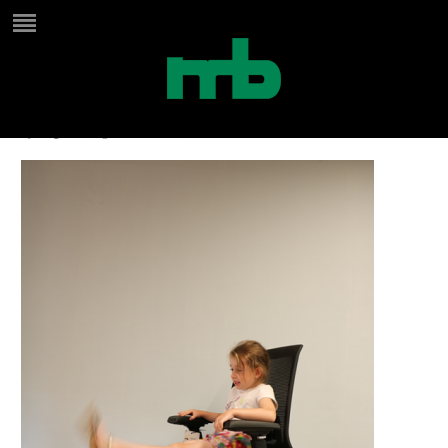
IMG_3172a
by
Birgit
on
augustus 13, 2024
in