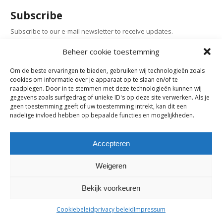
Subscribe
Subscribe to our e-mail newsletter to receive updates.
Beheer cookie toestemming
Previous Post
Om de beste ervaringen te bieden, gebruiken wij technologieën zoals
cookies om informatie over je apparaat op te slaan en/of te
raadplegen. Door in te stemmen met deze technologieën kunnen wij
Comments are closed.
gegevens zoals surfgedrag of unieke ID's op deze site verwerken. Als je
geen toestemming geeft of uw toestemming intrekt, kan dit een
nadelige invloed hebben op bepaalde functies en mogelijkheden.
maes-boons nv | interieur - meubelen - maatwerk | bazelstraat 61
- 9150 Kruibeke |
tel. +32 03 774 10 60
Accepteren
Weigeren
Bekijk voorkeuren
Cookiebeleid
privacy beleid
Impressum