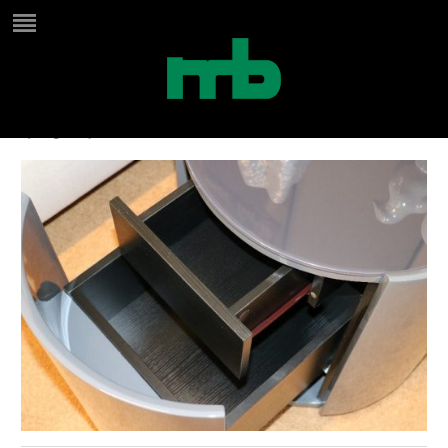
klotz 2
by
Birgit
on
juni 25, 2024
in