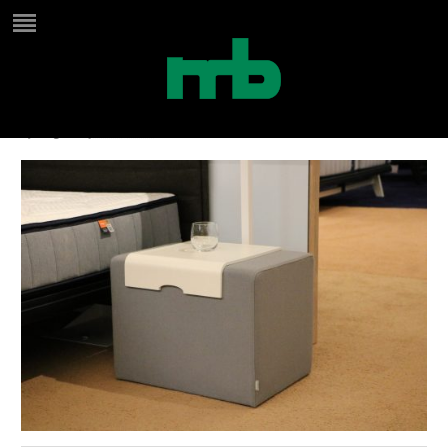
nachttafel auping
by
Birgit
on
juni 25, 2024
in