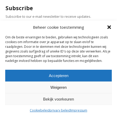
Subscribe
Subscribe to our e-mail newsletter to receive updates.
Beheer cookie toestemming
Previous Post
Om de beste ervaringen te bieden, gebruiken wij technologieën zoals
cookies om informatie over je apparaat op te slaan en/of te
raadplegen. Door in te stemmen met deze technologieën kunnen wij
Comments are closed.
gegevens zoals surfgedrag of unieke ID's op deze site verwerken. Als je
geen toestemming geeft of uw toestemming intrekt, kan dit een
nadelige invloed hebben op bepaalde functies en mogelijkheden.
maes-boons nv | interieur - meubelen - maatwerk | bazelstraat 61
- 9150 Kruibeke |
tel. +32 03 774 10 60
Accepteren
Weigeren
Bekijk voorkeuren
Cookiebeleid
privacy beleid
Impressum