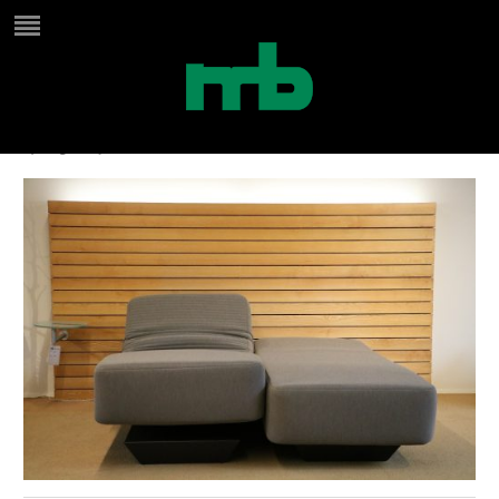
sedes
by
Birgit
on
juni 25, 2024
in