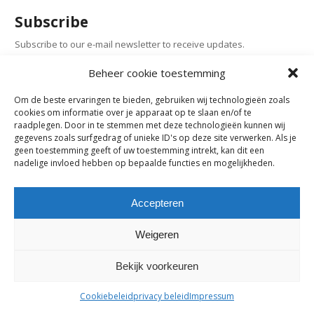
Subscribe
Subscribe to our e-mail newsletter to receive updates.
Beheer cookie toestemming
Previous Post
Om de beste ervaringen te bieden, gebruiken wij technologieën zoals
cookies om informatie over je apparaat op te slaan en/of te
raadplegen. Door in te stemmen met deze technologieën kunnen wij
Comments are closed.
gegevens zoals surfgedrag of unieke ID's op deze site verwerken. Als je
geen toestemming geeft of uw toestemming intrekt, kan dit een
nadelige invloed hebben op bepaalde functies en mogelijkheden.
maes-boons nv | interieur - meubelen - maatwerk | bazelstraat 61
- 9150 Kruibeke |
tel. +32 03 774 10 60
Accepteren
Weigeren
Bekijk voorkeuren
Cookiebeleid
privacy beleid
Impressum