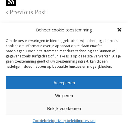
Previous Post
Comments are closed.
Beheer cookie toestemming
Om de beste ervaringen te bieden, gebruiken wij technologieën zoals
maes-boons nv | interieur - meubelen - maatwerk | bazelstraat 61
cookies om informatie over je apparaat op te slaan en/of te
- 9150 Kruibeke |
tel. +32 03 774 10 60
raadplegen. Door in te stemmen met deze technologieën kunnen wij
gegevens zoals surfgedrag of unieke ID's op deze site verwerken. Als je
geen toestemming geeft of uw toestemming intrekt, kan dit een
nadelige invloed hebben op bepaalde functies en mogelijkheden.
Accepteren
Weigeren
Bekijk voorkeuren
Cookiebeleid
privacy beleid
Impressum