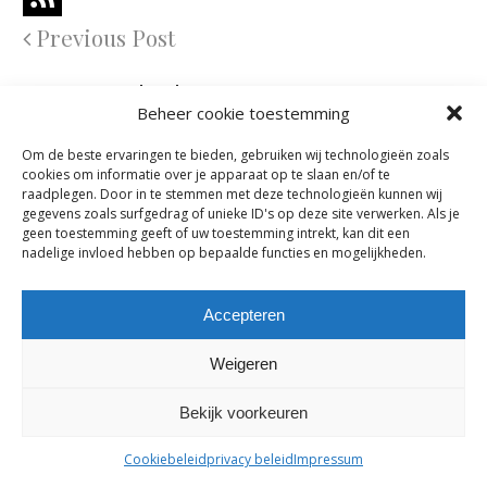
Previous Post
Comments are closed.
Beheer cookie toestemming
Om de beste ervaringen te bieden, gebruiken wij technologieën zoals
maes-boons nv | interieur - meubelen - maatwerk | bazelstraat 61
cookies om informatie over je apparaat op te slaan en/of te
- 9150 Kruibeke |
tel. +32 03 774 10 60
raadplegen. Door in te stemmen met deze technologieën kunnen wij
gegevens zoals surfgedrag of unieke ID's op deze site verwerken. Als je
geen toestemming geeft of uw toestemming intrekt, kan dit een
nadelige invloed hebben op bepaalde functies en mogelijkheden.
Accepteren
Weigeren
Bekijk voorkeuren
Cookiebeleid
privacy beleid
Impressum