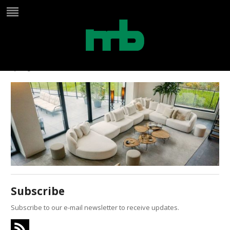
slider Medusa-5
by
Birgit
on
maart 22, 2024
in
Subscribe
Subscribe to our e-mail newsletter to receive updates.