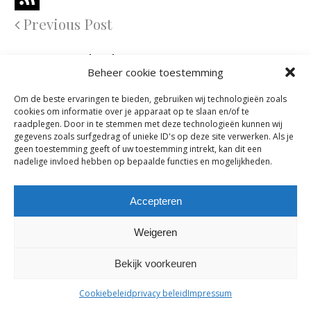
Previous Post
Comments are closed.
Beheer cookie toestemming
Om de beste ervaringen te bieden, gebruiken wij technologieën zoals
maes-boons nv | interieur - meubelen - maatwerk | bazelstraat 61
cookies om informatie over je apparaat op te slaan en/of te
- 9150 Kruibeke |
tel. +32 03 774 10 60
raadplegen. Door in te stemmen met deze technologieën kunnen wij
gegevens zoals surfgedrag of unieke ID's op deze site verwerken. Als je
geen toestemming geeft of uw toestemming intrekt, kan dit een
nadelige invloed hebben op bepaalde functies en mogelijkheden.
Accepteren
Weigeren
Bekijk voorkeuren
Cookiebeleid
privacy beleid
Impressum