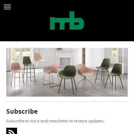
slider perfecta 1
by
Birgit
on
maart 22, 2024
in
Subscribe
Subscribe to our e-mail newsletter to receive updates.