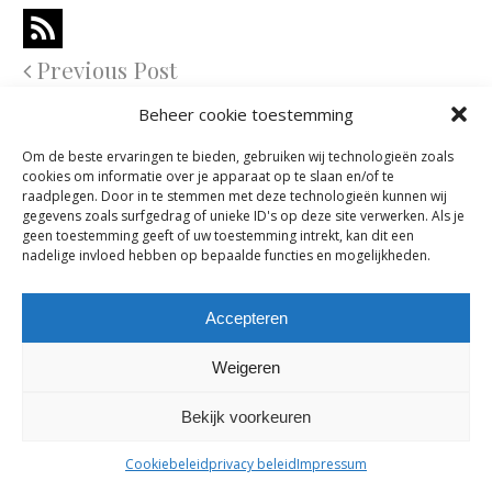
Previous Post
Beheer cookie toestemming
Comments are closed.
Om de beste ervaringen te bieden, gebruiken wij technologieën zoals
cookies om informatie over je apparaat op te slaan en/of te
raadplegen. Door in te stemmen met deze technologieën kunnen wij
maes-boons nv | interieur - meubelen - maatwerk | bazelstraat 61
gegevens zoals surfgedrag of unieke ID's op deze site verwerken. Als je
- 9150 Kruibeke |
tel. +32 03 774 10 60
geen toestemming geeft of uw toestemming intrekt, kan dit een
nadelige invloed hebben op bepaalde functies en mogelijkheden.
Accepteren
Weigeren
Bekijk voorkeuren
Cookiebeleid
privacy beleid
Impressum