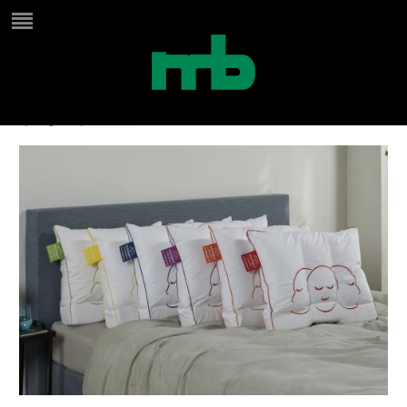
support-4
by
Birgit
on
juli 16, 2024
in