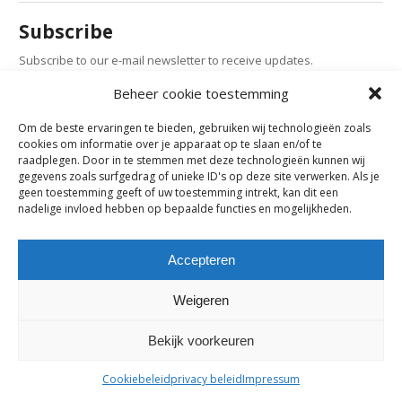
Subscribe
Subscribe to our e-mail newsletter to receive updates.
Beheer cookie toestemming
Previous Post
Om de beste ervaringen te bieden, gebruiken wij technologieën zoals
cookies om informatie over je apparaat op te slaan en/of te
raadplegen. Door in te stemmen met deze technologieën kunnen wij
Comments are closed.
gegevens zoals surfgedrag of unieke ID's op deze site verwerken. Als je
geen toestemming geeft of uw toestemming intrekt, kan dit een
nadelige invloed hebben op bepaalde functies en mogelijkheden.
maes-boons nv | interieur - meubelen - maatwerk | bazelstraat 61
- 9150 Kruibeke |
tel. +32 03 774 10 60
Accepteren
Weigeren
Bekijk voorkeuren
Cookiebeleid
privacy beleid
Impressum