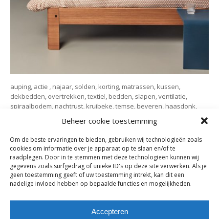
auping, actie , najaar, solden, korting, matrassen, kussen,
dekbedden, overtrekken, textiel, bedden, slapen, ventilatie,
spiraalbodem, nachtrust, kruibeke, temse, beveren, haasdonk,
zwijdrecht, rupelmonde, bazel, oost- vlaanderen, waasland,
Beheer cookie toestemming
nieuwkerken, zwijndrecht, burcht, original
Om de beste ervaringen te bieden, gebruiken wij technologieën zoals
cookies om informatie over je apparaat op te slaan en/of te
Subscribe
raadplegen. Door in te stemmen met deze technologieën kunnen wij
gegevens zoals surfgedrag of unieke ID's op deze site verwerken. Als je
Subscribe to our e-mail newsletter to receive updates.
geen toestemming geeft of uw toestemming intrekt, kan dit een
nadelige invloed hebben op bepaalde functies en mogelijkheden.
Previous Post
Accepteren