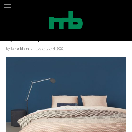
auping dekbedovertrek
symmetry blue
by
Jana Maes
on
november 4, 2020
in