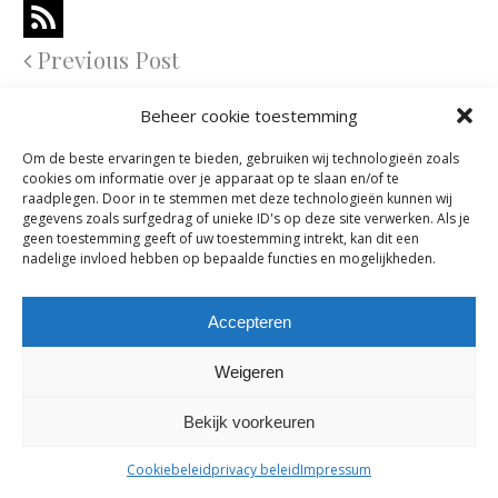
Previous Post
Comments are closed.
Beheer cookie toestemming
Om de beste ervaringen te bieden, gebruiken wij technologieën zoals
cookies om informatie over je apparaat op te slaan en/of te
maes-boons nv | interieur - meubelen - maatwerk | bazelstraat 61
raadplegen. Door in te stemmen met deze technologieën kunnen wij
- 9150 Kruibeke |
tel. +32 03 774 10 60
gegevens zoals surfgedrag of unieke ID's op deze site verwerken. Als je
geen toestemming geeft of uw toestemming intrekt, kan dit een
nadelige invloed hebben op bepaalde functies en mogelijkheden.
Accepteren
Weigeren
Bekijk voorkeuren
Cookiebeleid
privacy beleid
Impressum