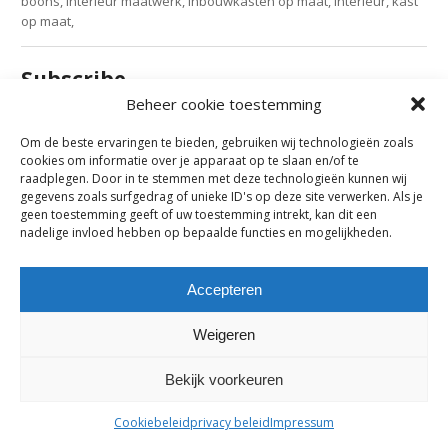
boons, interieur maatwerk, inbouwkasten op maat, interieur, kast
op maat,
Subscribe
Beheer cookie toestemming
Subscribe to our e-mail newsletter to receive updates.
Om de beste ervaringen te bieden, gebruiken wij technologieën zoals
cookies om informatie over je apparaat op te slaan en/of te
raadplegen. Door in te stemmen met deze technologieën kunnen wij
Previous Post
gegevens zoals surfgedrag of unieke ID's op deze site verwerken. Als je
geen toestemming geeft of uw toestemming intrekt, kan dit een
nadelige invloed hebben op bepaalde functies en mogelijkheden.
Comments are closed.
Accepteren
maes-boons nv | interieur - meubelen - maatwerk | bazelstraat 61
- 9150 Kruibeke |
tel. +32 03 774 10 60
Weigeren
Bekijk voorkeuren
Cookiebeleid
privacy beleid
Impressum