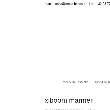
maes.boons@maes-boons.be
. l
tel. +32 03 7
MAES-BOONS NV
MAATWER
xlboom marmer
by
Jana Maes
on
december 3, 2018
in